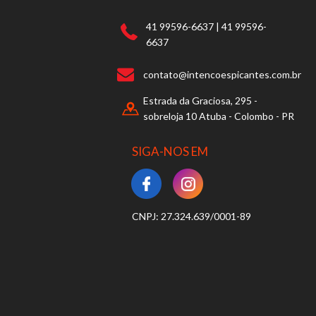
41 99596-6637 | 41 99596-
6637
contato@intencoespicantes.com.br
Estrada da Graciosa, 295 -
sobreloja 10 Atuba - Colombo - PR
SIGA-NOS EM
CNPJ: 27.324.639/0001-89