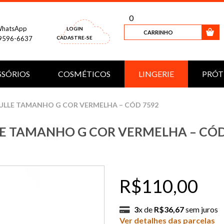
0
hatsApp
LOGIN
CARRINHO
9596-6637
CADASTRE-SE
SSÓRIOS
COSMÉTICOS
LINGERIE
PRÓT
ULLE TAMANHO G COR VERMELHA – CÓD 7592
E TAMANHO G COR VERMELHA – CÓD
R$110,00
3
x de
R$36,67
sem juros
Ver detalhes das parcelas