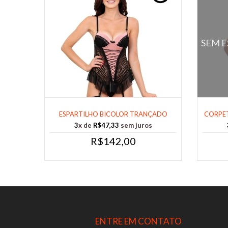
SEM 
ESPARTILHO BICOLOR TRANÇADO
CORPET
FRENTE TAMAN......
3
x de
R$47,33
sem juros
R$142,00
ENTRE EM CONTATO