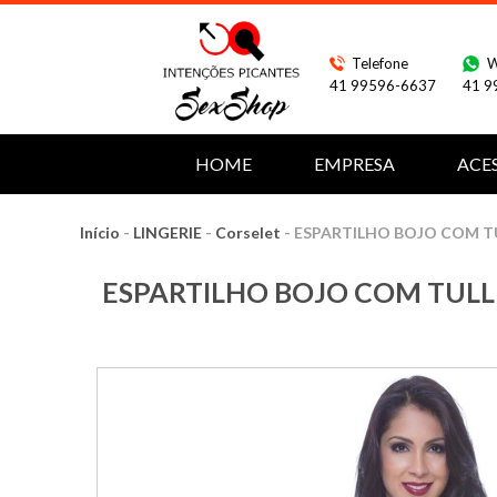
Telefone
W
41 99596-6637
41 9
HOME
EMPRESA
ACE
Início
-
LINGERIE
-
Corselet
-
ESPARTILHO BOJO COM T
ESPARTILHO BOJO COM TULL