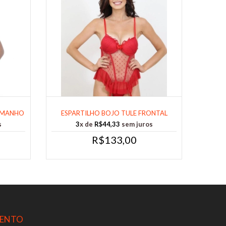
TAMANHO
ESPARTILHO BOJO TULE FRONTAL
TAMANHO GG......
s
3
x de
R$44,33
sem juros
R$133,00
ENTO