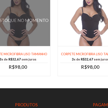
ESTOQUE NO MOMENTO
E MICROFIBRA LISO TAMANHO
CORPETE MICROFIBRA LISO 
M COR PR......
G COR PR......
3
x de
R$32,67
sem juros
3
x de
R$32,67
sem juro
R$98,00
R$98,00
PRODUTOS
PAGAM