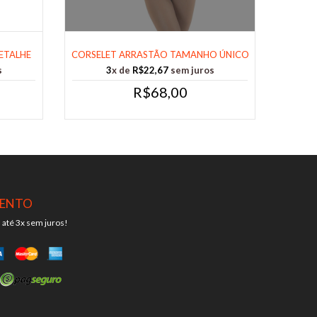
ETALHE
CORSELET ARRASTÃO TAMANHO ÚNICO
COR PRET......
s
3
x de
R$22,67
sem juros
R$68,00
ENTO
 até 3x sem juros!