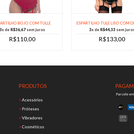
PARTILHO BOJO COM TULLE
ESPARTILHO TULE LISO COM D
TAMANHO G COR......
DE FITA......
3
x de
R$36,67
sem juros
3
x de
R$44,33
sem juro
R$110,00
R$133,00
PRODUTOS
PAGAM
Parcele em
>
Acessórios
>
Próteses
>
Vibradores
>
Cosméticos