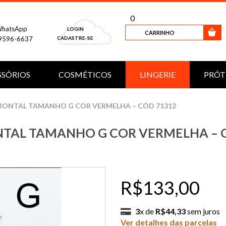
0
hatsApp
LOGIN
CARRINHO
9596-6637
CADASTRE-SE
SSÓRIOS
COSMÉTICOS
LINGERIE
PRÓT
FRONTAL TAMANHO G COR VERMELHA – CÓD 71312
NTAL TAMANHO G COR VERMELHA – 
R$133,00
3
x de
R$44,33
sem juros
Ver detalhes das parcelas