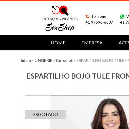
Telefone
W
41 99596-6637
41 9
HOME
EMPRESA
ACE
Início
-
LINGERIE
-
Corselet
-
ESPARTILHO BOJO TULE 
ESPARTILHO BOJO TULE FRO
ESGOTADO