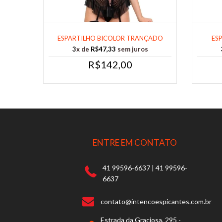
ESPARTILHO BICOLOR TRANÇADO
ES
FRENTE TAMAN......
3
x de
R$47,33
sem juros
R$142,00
ENTRE EM CONTATO
41 99596-6637 | 41 99596-
6637
contato@intencoespicantes.com.br
Estrada da Graciosa, 295 -