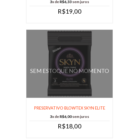
3
x de
R$6,33
sem juros
R$19,00
SEM ESTOQUE NO MOMENTO
PRESERVATIVO BLOWTEX SKYN ELITE
EXTRAFIN......
3
x de
R$6,00
sem juros
R$18,00