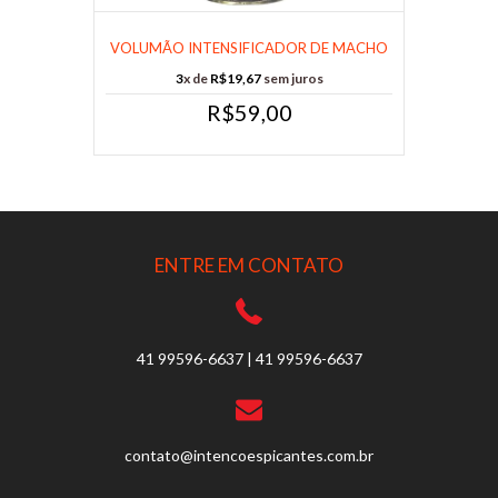
VOLUMÃO INTENSIFICADOR DE MACHO
SPRAY 50......
3
x de
R$19,67
sem juros
R$59,00
ENTRE EM CONTATO
41 99596-6637 | 41 99596-6637
contato@intencoespicantes.com.br