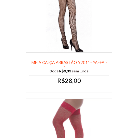
MEIA CALÇA ARRASTÃO Y2011- YAFFA -
CÓD 7......
3
x de
R$9,33
sem juros
R$28,00