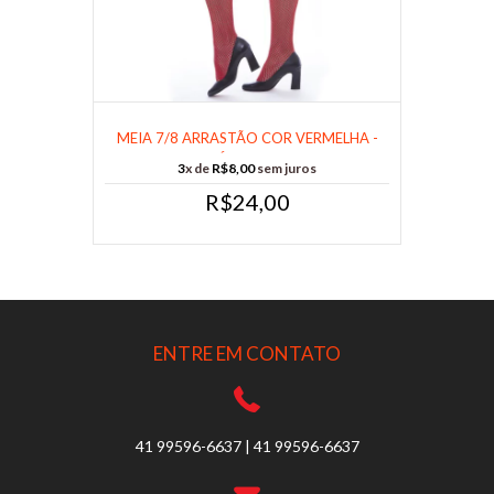
MEIA 7/8 ARRASTÃO COR VERMELHA -
CÓD 701......
3
x de
R$8,00
sem juros
R$24,00
ENTRE EM CONTATO
41 99596-6637 | 41 99596-6637