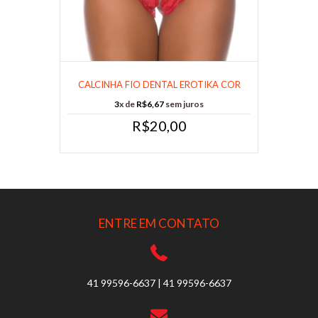
CALCINHA FIO DENTAL EROTIKA COR
VERMELHA......
3
x de
R$6,67
sem juros
R$20,00
ENTRE EM CONTATO
41 99596-6637 | 41 99596-6637