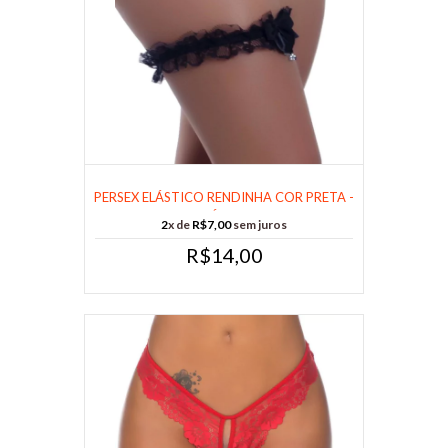
PERSEX ELÁSTICO RENDINHA COR PRETA -
CÓD......
2
x de
R$7,00
sem juros
R$14,00