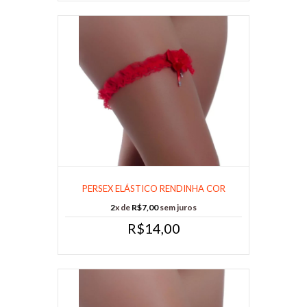
PERSEX ELÁSTICO RENDINHA COR
VERMELHO -......
2
x de
R$7,00
sem juros
R$14,00